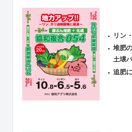
リン
堆肥の
土壌
追肥