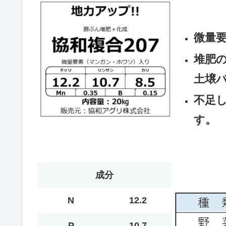
微量
堆肥の
土壌
不足
す。
成分
N
12.2
P
10.7