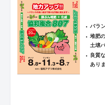
バラ
堆肥の
土壌
良質
あり