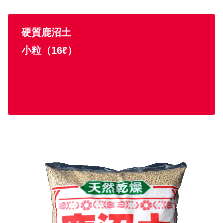
硬質鹿沼土
小粒（16ℓ）