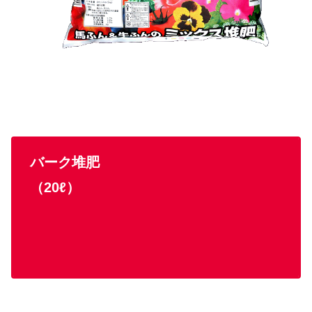
バーク堆肥
（20ℓ）