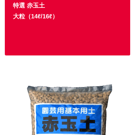
特選 赤玉土
大粒（14ℓ/16ℓ）