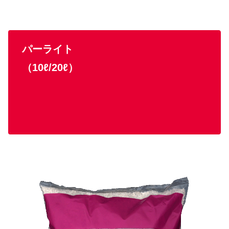
パーライト
（10ℓ/20ℓ）