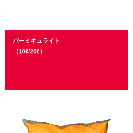
バーミキュライト
（10ℓ/20ℓ）