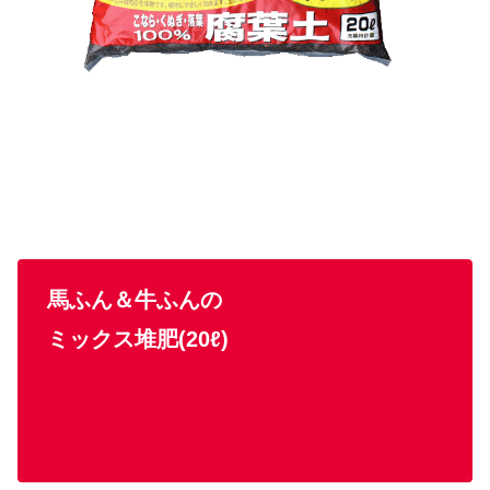
馬ふん＆牛ふんの
ミックス堆肥(20ℓ)