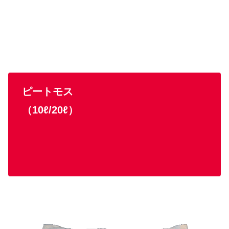
ピートモス
（10ℓ/20ℓ）