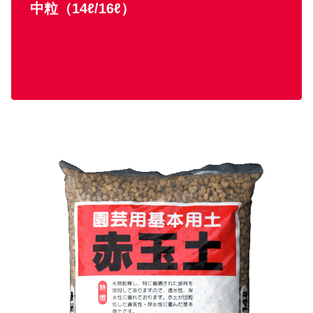
中粒（14ℓ/16ℓ）