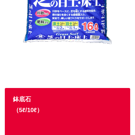
鉢底石
（5ℓ/10ℓ）