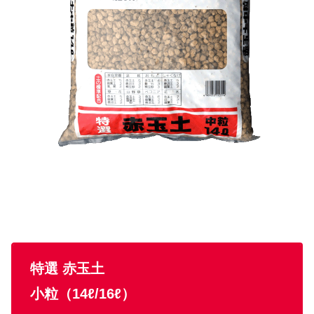
特選 赤玉土
小粒（14ℓ/16ℓ）