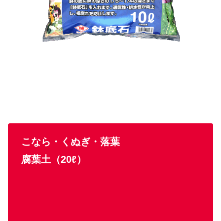
こなら・くぬぎ・落葉
腐葉土（20ℓ）