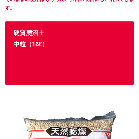
す。
硬質鹿沼土
中粒（16ℓ）