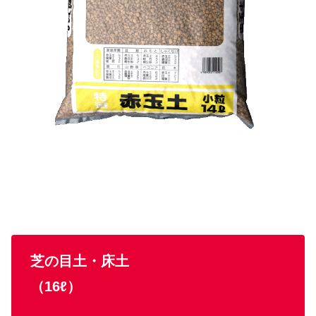
芝の目土・床土
（16ℓ）