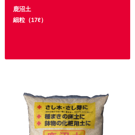
鹿沼土
細粒（17ℓ）