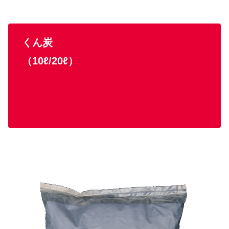
くん炭
（10ℓ/20ℓ）