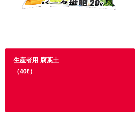
生産者用 腐葉土
（40ℓ
）